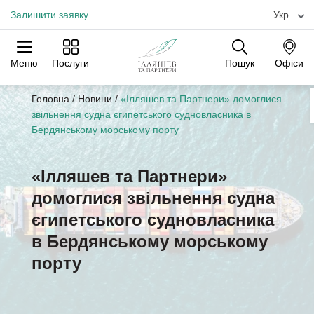
Залишити заявку
Укр
Меню
Послуги
Пошук
Офіси
Практики
Галузі
Офіси
Головна
/
Новини
/
«Ілляшев та Партнери» домоглися
звільнення судна єгипетського судновласника в
Бердянському морському порту
«Ілляшев та Партнери»
домоглися звільнення судна
єгипетського судновласника
в Бердянському морському
порту