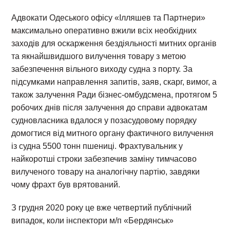
Адвокати Одеського офісу «Ілляшев та Партнери»
максимально оперативно вжили всіх необхідних
заходів для оскарження бездіяльності митних органів
та якнайшвидшого вилучення товару з метою
забезпечення вільного виходу судна з порту. За
підсумками направлення запитів, заяв, скарг, вимог, а
також залучення Ради бізнес-омбудсмена, протягом 5
робочих днів після залучення до справи адвокатам
судновласника вдалося у позасудовому порядку
домогтися від митного органу фактичного вилучення
із судна 5500 тонн пшениці. Фрахтувальник у
найкоротші строки забезпечив заміну тимчасово
вилученого товару на аналогічну партію, завдяки
чому фрахт був врятований.
З грудня 2020 року це вже четвертий публічний
випадок, коли інспектори м/п «Бердянськ»