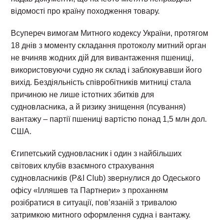
відомості про країну походження товару.
Всупереч вимогам Митного кодексу України, протягом
18 днів з моменту складання протоколу митний орган
не вчиняв жодних дій для вивантаження пшениці,
використовуючи судно як склад і заблокувавши його
вихід. Бездіяльність співробітників митниці стала
причиною не лише істотних збитків для
судновласника, а й ризику знищення (псування)
вантажу – партії пшениці вартістю понад 1,5 млн дол.
США.
Єгипетський судновласник і один з найбільших
світових клубів взаємного страхування
судновласників (P&I Club) звернулися до Одеського
офісу «Ілляшев та Партнери» з проханням
розібратися в ситуації, пов’язаній з тривалою
затримкою митного оформлення судна і вантажу.