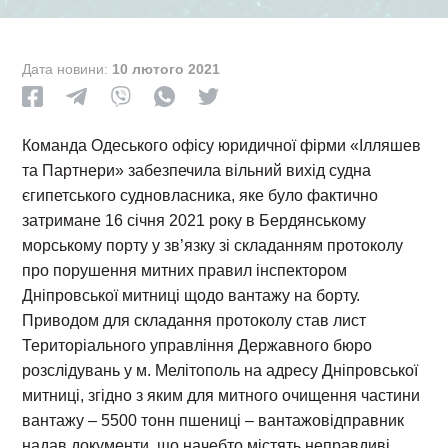
Дата новини:
10 лютого 2021
Команда Одеського офісу юридичної фірми «Ілляшев
та Партнери» забезпечила вільний вихід судна
єгипетського судновласника, яке було фактично
затримане 16 січня 2021 року в Бердянському
морському порту у зв’язку зі складанням протоколу
про порушення митних правил інспектором
Дніпровської митниці щодо вантажу на борту.
Приводом для складання протоколу став лист
Територіального управління Державного бюро
розслідувань у м. Мелітополь на адресу Дніпровської
митниці, згідно з яким для митного очищення частини
вантажу – 5500 тонн пшениці – вантажовідправник
надав документи, що начебто містять неправдиві