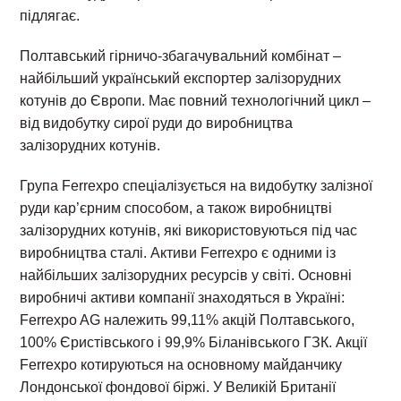
підлягає.
Полтавський гірничо-збагачувальний комбінат –
найбільший український експортер залізорудних
котунів до Європи. Має повний технологічний цикл –
від видобутку сирої руди до виробництва
залізорудних котунів.
Група Ferrexpo спеціалізується на видобутку залізної
руди кар’єрним способом, а також виробництві
залізорудних котунів, які використовуються під час
виробництва сталі. Активи Ferrexpo є одними із
найбільших залізорудних ресурсів у світі. Основні
виробничі активи компанії знаходяться в Україні:
Ferrexpo AG належить 99,11% акцій Полтавського,
100% Єристівського і 99,9% Біланівського ГЗК. Акції
Ferrexpo котируються на основному майданчику
Лондонської фондової біржі. У Великій Британії