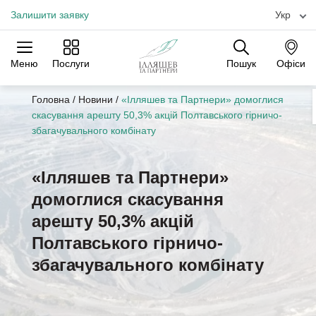
Залишити заявку
Укр
Меню
Послуги
Пошук
Офіси
Практики
Галузі
Офіси
Головна
/
Новини
/
«Ілляшев та Партнери» домоглися
скасування арешту 50,3% акцій Полтавського гірничо-
збагачувального комбінату
«Ілляшев та Партнери»
домоглися скасування
арешту 50,3% акцій
Полтавського гірничо-
збагачувального комбінату