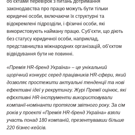
об’єктами перевірок з питань дотримання
законодавства про працю можуть бути тільки
юридичні особи, включаючи їх структурні та
відокремлені підрозділи, і фізичні особи, які
використовують найману працю. Суб’єкти, що діють
без статусу юридичної особи, наприклад,
представництва міжнародних організацій, об’єктом
відвідування бути не повинні.
«Премія HR-бренд Україна» – це унікальний
щорічний конкурс серед працівників HR-сфери, який
дозволяє простежити актуальні тенденції та нові
ефективні ідеї у рекрутингу. Журі Премії оцінює, які
ефєктивні HR-інструменти використовували
компанії-номінанти протягом звітного року. За сім
років у проекті «Премія HR-бренд Україна» взяли
участь понад 180 компаній, презентувавши більше
220 бізнес-кейсів.