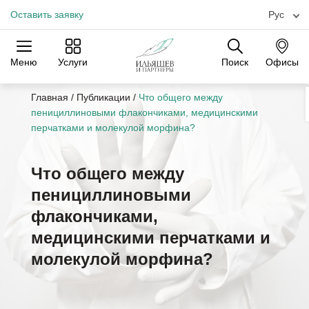
Оставить заявку
Рус
Меню
Услуги
Поиск
Офисы
Практики
Отрасли
Офисы
Главная
/
Публикации
/
Что общего между
пенициллиновыми флакончиками, медицинскими
перчатками и молекулой морфина?
Что общего между
пенициллиновыми
флакончиками,
медицинскими перчатками и
молекулой морфина?