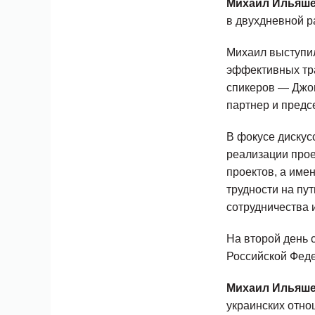
Михаил Ильяш
в двухдневной р
Михаил выступил
эффективных тра
спикеров — Джон
партнер и предсе
В фокусе диску
реализации про
проектов, а име
трудности на пу
сотрудничества и
На второй день 
Российской Фед
Михаил Ильяше
украинских отно