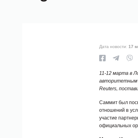
Дата новости:
17 м
11-12 марта в Л
авторитетным б
Reuters, поста
Саммит был пос
отношений в усл
участие партне
официальных орг