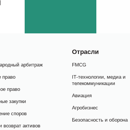
м
Отрасли
ародный арбитраж
FMCG
 право
IТ-технологии, медиа и
телекоммуникации
ое право
Авиация
ые закупки
Агробизнес
ение споров
Безопасность и оборона
и возврат активов