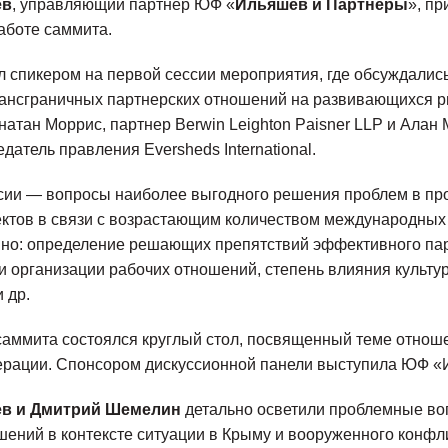
ев
, управляющий партнер ЮФ «
Ильяшев и Партнеры
», пр
аботе саммита.
 спикером на первой сессии мероприятия, где обсуждалис
нсграничных партнерских отношений на развивающихся ры
атан Моррис, партнер Berwin Leighton Paisner LLP и Ала
датель правления Eversheds International.
ссии — вопросы наиболее выгодного решения проблем в пр
ектов в связи с возрастающим количеством международны
нно: определение решающих препятствий эффективного па
ти организации рабочих отношений, степень влияния культу
 др.
саммита состоялся круглый стол, посвященный теме отнош
ерации. Спонсором дискуссионной панели выступила ЮФ «
в и Дмитрий Шемелин
детально осветили проблемные во
шений в контексте ситуации в Крыму и вооруженного конфли