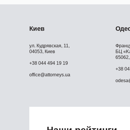
Киев
Оде
ул. Кудрявская, 11,
Францу
04053, Киев
БЦ «Ka
65062,
+38 044 494 19 19
+38 04
office@attorneys.ua
odesa@
Наши рейтинги