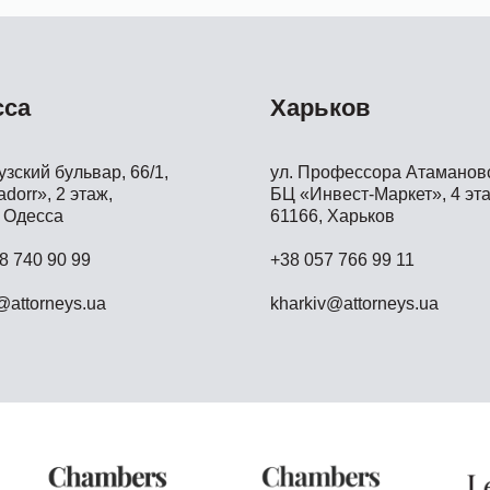
сса
Харьков
зский бульвар, 66/1,
ул. Профессора Атамановс
dorr», 2 этаж,
БЦ «Инвест-Маркет», 4 эта
 Одесса
61166, Харьков
8 740 90 99
+38 057 766 99 11
attorneys.ua
kharkiv@attorneys.ua