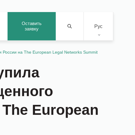
Оставить
Рус
заявку
 России на The European Legal Networks Summit
упила
щенного
 The European