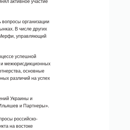
инял активное участие
ь вопросы организации
нках. В числе других
н Мерфи, управляющий
оцессе успешной
х и межюрисдикционных
ртнерства, основные
рных различий на успех
ений Украины и
Ильяшев и Партнеры».
просы российско-
кта на востоке