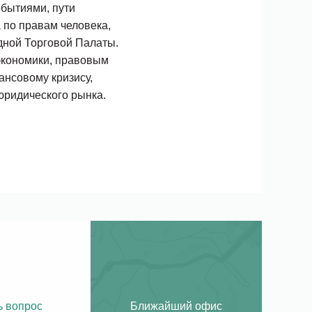
обытиями, пути
 по правам человека,
ной Торговой Палаты.
экономики, правовым
нсовому кризису,
юридического рынка.
ь вопрос
Ближайший офис