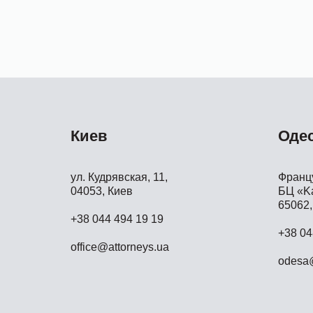
Киев
Оде
ул. Кудрявская, 11,
Францу
04053, Киев
БЦ «Ka
65062,
+38 044 494 19 19
+38 04
office@attorneys.ua
odesa@