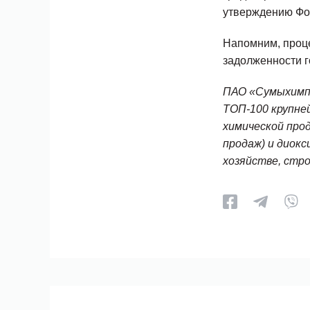
утверждению Фо
Напомним, проц
задолженности г
ПАО «Сумыхимпр
ТОП-100 крупне
химической про
продаж) и диокс
хозяйстве, стр