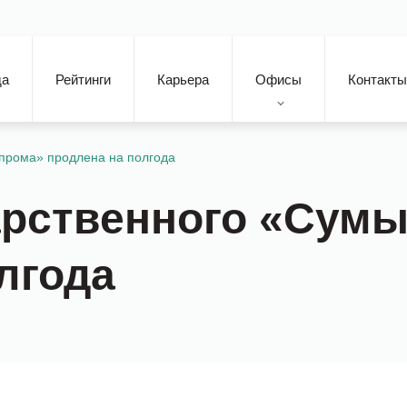
да
Рейтинги
Карьера
Офисы
Контакты
прома» продлена на полгода
арственного «Сум
лгода