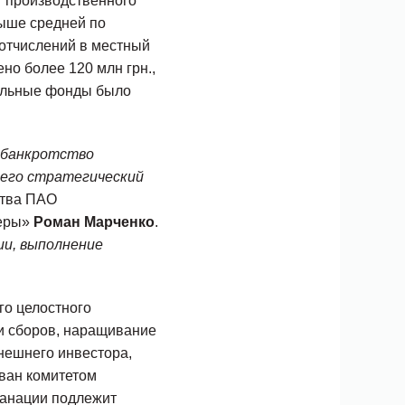
т производственного
выше средней по
 отчислений в местный
но более 120 млн грн.,
иальные фонды было
 банкротство
щего стратегический
ства ПАО
неры»
Роман Марченко
.
ии, выполнение
го целостного
и сборов, наращивание
внешнего инвестора,
ован комитетом
санации подлежит