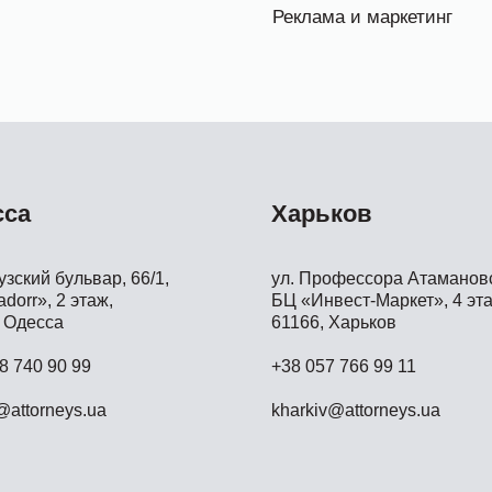
Реклама и маркетинг
сса
Харьков
зский бульвар, 66/1,
ул. Профессора Атамановс
dorr», 2 этаж,
БЦ «Инвест-Маркет», 4 эта
 Одесса
61166, Харьков
8 740 90 99
+38 057 766 99 11
attorneys.ua
kharkiv@attorneys.ua