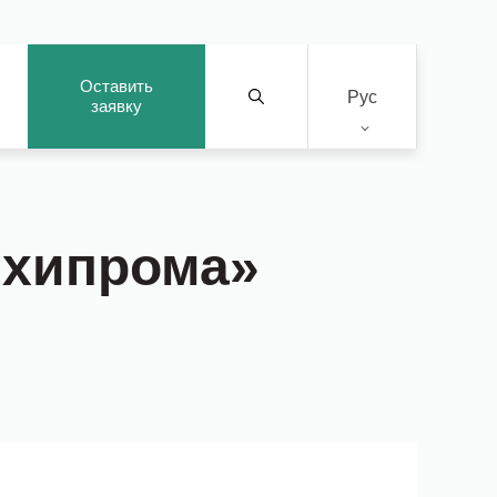
Оставить
Рус
заявку
ыхипрома»