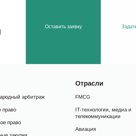
Оставить заявку
Задат
м
Отрасли
ародный арбитраж
FMCG
 право
IТ-технологии, медиа и
телекоммуникации
ое право
Авиация
ые закупки