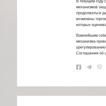
В текущем году 
механизмов защи
продолжаться да
возможны торгов
которых оценива
Важнейшим событ
механизма привл
урегулированию 
Соглашения об а