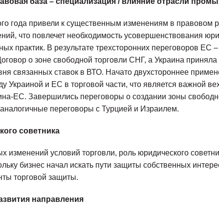
авовая база – специализация / влияние отрасли пром
го года привели к существенным изменениям в правовом 
ений, что повлечет необходимость усовершенствования юр
ных практик. В результате трехсторонних переговоров ЕС –
оговор о зоне свободной торговли СНГ, а Украина приняла
ня связанных ставок в ВТО. Начато двухстороннее приме
у Украиной и ЕС в торговой части, что является важной ве
на-ЕС. Завершились переговоры о создании зоны свободно
аналогичные переговоры с Турцией и Израилем.
кого советника
х изменений условий торговли, роль юридического советни
ольку бизнес начал искать пути защиты собственных интерес
нты торговой защиты.
азвития направления