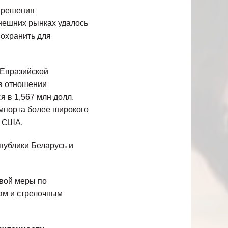
е решения
нешних рынках удалось
сохранить для
 Евразийской
в отношении
я в 1,567 млн долл.
импорта более широкого
. США.
публики Беларусь и
овой меры по
нам и стрелочным