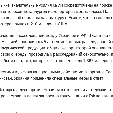
ынке, значительные усилия были сосредоточены на поиск
 интересов металлургов и экспортеров металлолома. На в
ия ввозной пошлины на арматуру в Египте, что позволило 
ортеров рынок в 210 млн долл. США.
ичество расследований между Украиной и РФ. В частности,
комиссией проводилось 5 антидемпинговых расследований 
ллургической продукции, общий экспорт которой оцениваетс
 свою очередь, проводила 6 расследований относительно 
, объем поставок, которых составляет около 1,367 млн долл
жескими и дискриминационными действиями в торговле Рес
кистан, Украина применила специальные меры в ответ.
Ф открыла дело против Украины в отношении антидемпинг
ре, а Украина вслед запросила консультации с РФ по ваго