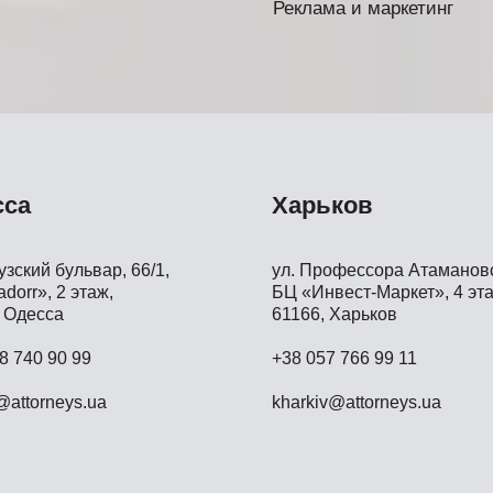
Реклама и маркетинг
сса
Харьков
зский бульвар, 66/1,
ул. Профессора Атамановс
dorr», 2 этаж,
БЦ «Инвест-Маркет», 4 эта
 Одесса
61166, Харьков
8 740 90 99
+38 057 766 99 11
attorneys.ua
kharkiv@attorneys.ua