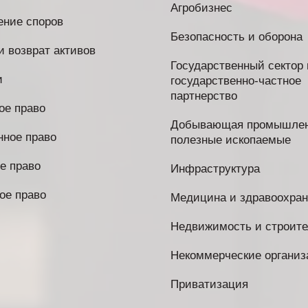
Агробизнес
ение споров
Безопасность и оборона
и возврат активов
Государственный сектор 
и
государственно-частное
партнерство
ое право
Добывающая промышлен
нное право
полезные ископаемые
е право
Инфраструктура
ое право
Медицина и здравоохра
Недвижимость и строите
Некоммерческие организ
Приватизация