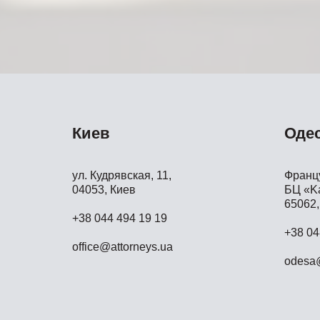
Киев
Оде
ул. Кудрявская, 11,
Францу
04053, Киев
БЦ «Ka
65062,
+38 044 494 19 19
+38 04
office@attorneys.ua
odesa@