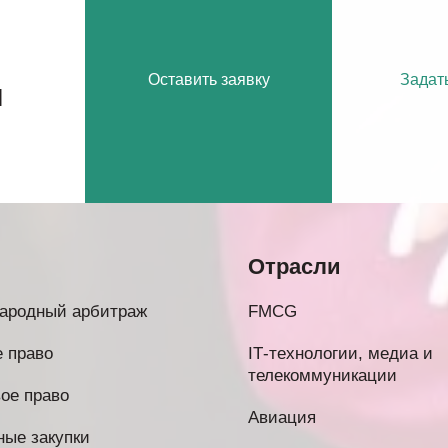
Оставить заявку
Задат
м
Отрасли
ародный арбитраж
FMCG
 право
IТ-технологии, медиа и
телекоммуникации
ое право
Авиация
ые закупки