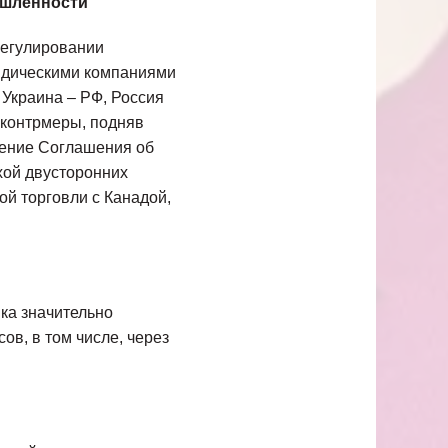
ышленности
регулировании
идическими компаниями
 Украина – РФ, Россия
 контрмеры, подняв
нение Соглашения об
хой двусторонних
й торговли с Канадой,
ка значительно
ов, в том числе, через