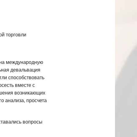
ой торговли
 на международную
льная девальвация
гли способствовать
осесть вместе с
ешения возникающих
о анализа, просчета
ставались вопросы