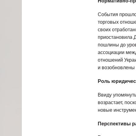
Нормативно-пр
События прошло
торговых отнош
своих отработан
приостановила Д
пошлины до уров
ассоциации межд
отношений Украи
и возобновлены 
Роль юридичес
Ввиду упомянуты
возрастает, поск
новые инструме
Перспективы р