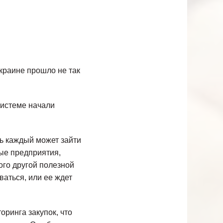
краине прошло не так
системе начали
дь каждый может зайти
ные предприятия,
ного другой полезной
аться, или ее ждет
ринга закупок, что