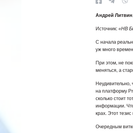
Андрей Литвин
Источник:
«НВ Б
С начала реальн
уж много времен
При этом, не по
меняться, а ста
Неудивительно, 
на платформу Pr
сколько стоит то
информации. Что
крах. Этот тези
Очередным витко