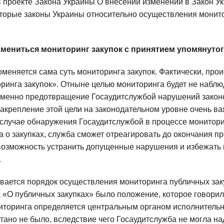
 проекте Закона Украины О внесении изменений в Закон У
оторые законы Украины относительно осуществления монит
змениться мониторинг закупок с принятием упомянуто
оменяется сама суть мониторинга закупок. Фактически, пр
ринга закупок». Отныне целью мониторинга будет не наблю
именно предотвращение Госаудитслужбой нарушений закон
 закрепление этой цели на законодательном уровне очень ва
в случае обнаружения Госаудитслужбой в процессе монитор
а о закупках, служба сможет отреагировать до окончания пр
 возможность устранить допущенные нарушения и избежат
.
вается порядок осуществления мониторинга публичных за
 «О публичных закупках» было положение, которое говорило
торинга определяется центральным органом исполнительно
тано не было, вследствие чего Госаудитслужба не могла 