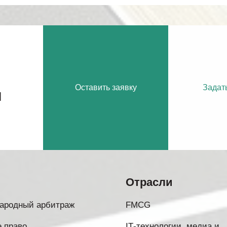
Оставить заявку
Задат
м
Отрасли
ародный арбитраж
FMCG
 право
IТ-технологии, медиа и