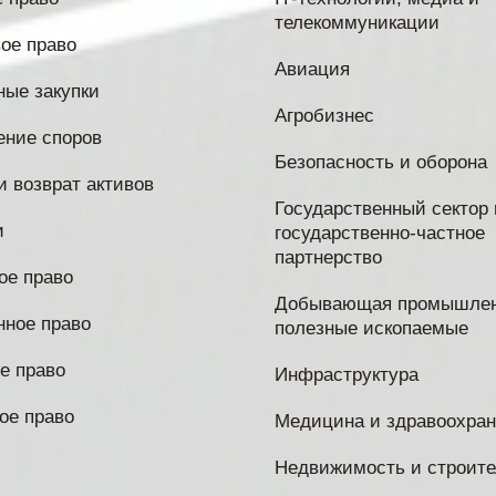
телекоммуникации
ое право
Авиация
ые закупки
Агробизнес
ение споров
Безопасность и оборона
и возврат активов
Государственный сектор 
и
государственно-частное
партнерство
ое право
Добывающая промышлен
нное право
полезные ископаемые
е право
Инфраструктура
ое право
Медицина и здравоохра
Недвижимость и строите