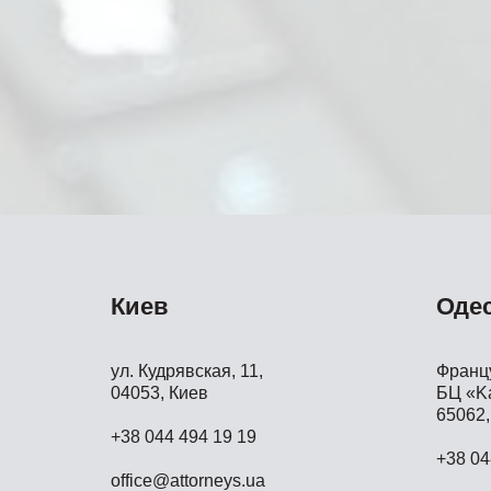
Киев
Оде
ул. Кудрявская, 11,
Францу
04053, Киев
БЦ «Ka
65062,
+38 044 494 19 19
+38 04
office@attorneys.ua