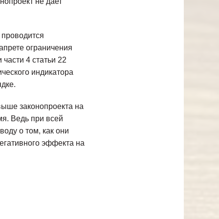
нопроект не дает
е проводится
запрете ограничения
 части 4 статьи 22
ического индикатора
дке.
выше законопроекта на
мя. Ведь при всей
оду о том, как они
негативного эффекта на