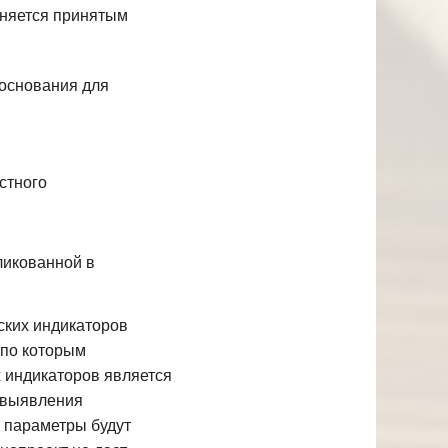
аняется принятым
основания для
стного
ликованной в
ских индикаторов
 по которым
х индикаторов является
 выявления
и параметры будут