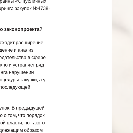
краины «О публичных
оринга закупок №4738-
го законопроекта?
оисходит расширение
дение и анализ
одательства в сфере
жно и устраняет ряд
инга нарушений
оцедуры закупки, а у
ь последующей
купок. В предыдущей
 о том, что порядок
й власти, но такого
надлежащим образом