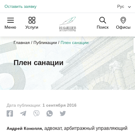
Оставить заявку
Рус
Меню
Услуги
Поиск
Офисы
Практики
Отрасли
Офисы
Главная
/
Публикации
/
Плен санации
Плен санации
Дата публикации:
1 сентября 2016
адвокат, арбитражный управляющий
Андрей Конопля,