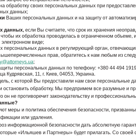
на обработку своих персональных данных при предоставле
ных данных;
ки
Ваших персональных данных и на защиту от автоматизи
х данных,
если
Вы считаете, что срок их хранения неопра
 чтобы их обработка проводилась в ограниченном объеме, 
 электронном виде;
х персональных данных в регулирующий орган, отвечающий
вышеперечисленных прав, обратитесь к нам любым из след
cy@attorneys.ua
;
ащиты персональных данных по телефону: +380 44 494 191
 Кудрявская, 11, г. Киев, 04053, Украина.
 цель, с которой Вы предоставили нам свои персональные 
или остановить обработку. Мы предпримем все разумные и 
то он не противоречит законодательству и профессиональн
данные?
ют меры и политика обеспечения безопасности, призванн
ификации или удаления.
угроз информационной безопасности дать абсолютную гара
которые «Ильяшев и Партнеры» будет прилагать. Со своей 