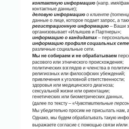
контактную информацию
(напр. имя/фам
контактные данные);
деловую информацию
о клиенте (потенц
данные о лице, которое подает запрос, а т
регистрационную информацию
– Ваши з
организовывает «Ильяшев и Партнеры»;
информацию о кандидатах
– персональны
информацию профиля социальных сет
различные социальные сети.
Мы не собираем и не обрабатываем
перс
расового или этнического происхождения;
политических взглядов и членства в полити
религиозных или философских убеждений;
привлечения к уголовной ответственности;
здоровья или медицинского диагноза;
сексуальной жизни или ориентации;
генетических или биометрических данных,
(далее по тексту – «
Чувствительные персо
Мы убедительно просим не присылать нам, 
Однако, мы будем обрабатывать такую инфо
выражаете согласие с помощью связи и/или