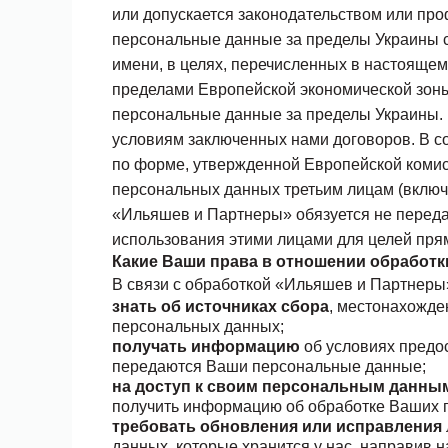
или допускается законодательством или пр
персональные данные
за пределы Украины 
имени, в целях, перечисленных в настояще
пределами Европейской экономической зоны
персональные данные за пределы Украины. 
условиям заключенных нами договоров. В с
по форме, утвержденной Европейской коми
персональных данных третьим лицам (включ
«Ильяшев и Партнеры» обязуется не перед
использования этими лицами для целей прям
Какие Ваши права в отношении обработ
В связи с обработкой «Ильяшев и Партнер
знать об источниках сбора
, местонахожде
персональных данных;
получать информацию
об условиях предо
передаются Ваши персональные данные;
на доступ к своим персональным данны
получить информацию об обработке Ваших 
требовать обновления или исправления
данных, которые хранится у нас, направив 