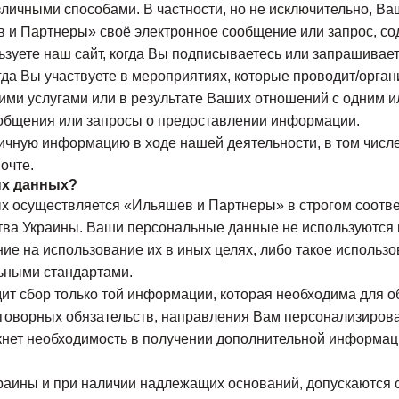
ичными способами. В частности, но не исключительно, Ва
в и Партнеры» своё электронное сообщение или запрос, с
ользуете наш сайт, когда Вы подписываетесь или запрашив
гда Вы участвуете в мероприятиях, которые проводит/орга
ими услугами или в результате Ваших отношений с одним 
сообщения или запросы о предоставлении информации.
чную информацию в ходе нашей деятельности, в том числе
очте.
ых данных?
х осуществляется «Ильяшев и Партнеры» в строгом соотв
ва Украины. Ваши персональные данные не используются н
ние на использование их в иных целях, либо такое использ
ьными стандартами.
ит сбор только той информации, которая необходима для о
оговорных обязательств, направления Вам персонализиро
икнет необходимость в получении дополнительной информац
раины и при наличии надлежащих оснований, допускаются