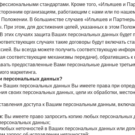
офессиональными стандартами. Кроме того, «Ильяшев и П
сторонним организациям, работающим с нами или по наше
м Положении. В большинстве случаев «Ильяшев и Партнер
. При этом, для достижения целей, указанных в этом Пол
В этих случаях защита Ваших персональных данных
будет 
оответствующих случаях такие договоры будут включать с
ссией. Вы всегда можете получить соответствующую инфо
ая соответствующие механизмы передачи), обратившись к 
авать предоставленные Вами персональные данные
третьи
ого маркетинга.
ки персональных данных?
ы» Ваших персональных данных
Вы имеете права при опред
ния своих персональных данных, цели их обработки, мест
ставления доступа к Вашим персональным данным, включая
м:
Вы имеете право запросить копию любых персональных д
персональных данных;
любых неточностей в Ваших персональных данных или до
нам запрос об исправлении неточностей;