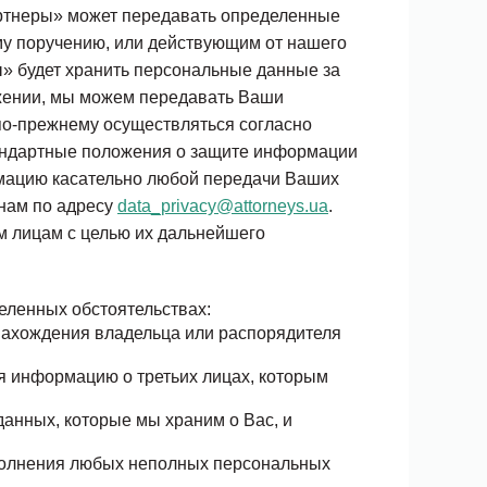
артнеры» может передавать определенные
му поручению, или действующим от нашего
ы» будет хранить персональные данные
за
ожении, мы можем передавать Ваши
по-прежнему осуществляться согласно
тандартные положения о защите информации
рмацию касательно любой передачи Ваших
нам по адресу
data_privacy@attorneys.ua
.
м лицам с целью их дальнейшего
еленных обстоятельствах:
онахождения владельца или распорядителя
 информацию о третьих лицах, которым
анных, которые мы храним о Вас, и
полнения любых неполных персональных