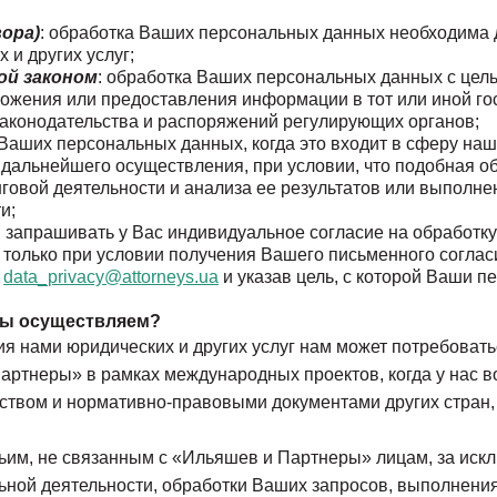
ора)
: обработка Ваших персональных данных
необходима 
 и других услуг;
ой законом
: обработка Ваших персональных данных
с цел
ложения или предоставления информации в тот или иной г
законодательства и распоряжений регулирующих органов;
 Ваших персональных данных, когда это входит в сферу на
ё дальнейшего осуществления, при условии, что подобная 
инговой деятельности и анализа ее результатов или выполн
и;
м запрашивать у Вас индивидуальное согласие на обработк
я только при условии получения Вашего письменного соглас
у
data_privacy@attorneys.ua
и указав цель, с которой Ваши 
мы осуществляем?
я нами юридических и других услуг нам может потребова
артнеры» в рамках международных проектов, когда у нас в
ством и нормативно-правовыми документами других стран, 
ьим, не связанным с «Ильяшев и Партнеры» лицам, за искл
ной деятельности, обработки Ваших запросов, выполнения 