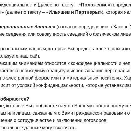
денциальности (далее по тексту – «
Положение
») опреде
ы»
(далее по тексту – «
Ильяшев и Партнеры
»), которая я
персональные данные
» (согласно определению в Законе
юбые сведения или совокупность сведений о физическом лиц
ерсональным данным, которые Вы предоставляете нам и ко
ользуете наш сайт.
длежащим вниманием относится к конфиденциальности и не
вает всю необходимую защиту и использование персональн
ц в электронной форме или на материальных носителях. Ха
исит от условий конфиденциальности, которые устанавлива
 собираются?
ые, которые Вы сообщаете нам по Вашему собственному ж
 Вам или лицам, связанным с Вами гражданско-правовыми
шения о сотрудничестве и заключении договоров.
рсональные данные могут включать: