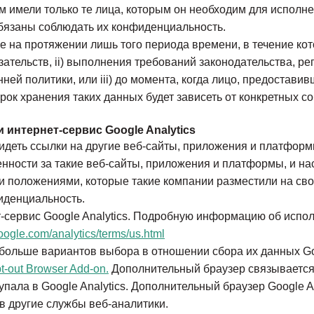
ым
имели только те лица, которым он необходим для исполн
бязаны соблюдать их конфиденциальность.
ые
на протяжении лишь того периода времени, в течение кот
ательств, ii) выполнения требований законодательства, р
ней политики, или iii) до момента, когда лицо, предостав
рок хранения таких данных будет зависеть от конкретных со
 интернет-сервис Google Analytics
деть ссылки на другие веб-сайты, приложения и платформ
енности за такие веб-сайты, приложения и платформы, и н
 и положениями, которые такие компании разместили на св
иденциальность.
сервис Google Analytics. Подробную информацию об исполь
oogle.com/analytics/terms/us.html
больше вариантов выбора в отношении сбора их данных Goo
t-out Browser Add-on.
Дополнительный браузер связывается с 
ала в Google Analytics. Дополнительный браузер Google Ana
в другие службы веб-аналитики.