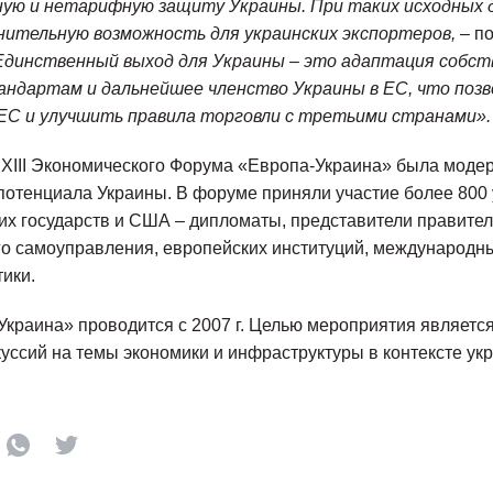
ую и нетарифную защиту Украины. При таких исходных д
нительную возможность для украинских экспортеров,
– п
Единственный выход для Украины – это адаптация собст
андартам и дальнейшее членство Украины в ЕС, что поз
 ЕС и улучшить правила торговли с третьими странами».
ХIII Экономического Форума «Европа-Украина» была модер
потенциала Украины. В форуме приняли участие более 800 
их государств и США – дипломаты, представители правител
го самоуправления, европейских институций, международн
тики.
краина» проводится с 2007 г. Целью мероприятия является
уссий на темы экономики и инфраструктуры в контексте ук