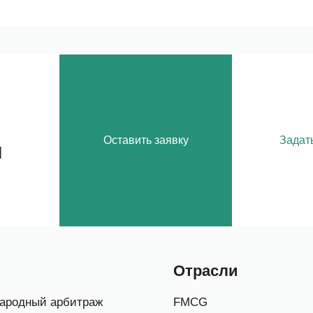
Оставить заявку
Задат
м
Отрасли
ародный арбитраж
FMCG