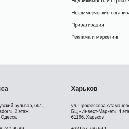
Недвижимость и строите
Некоммерческие организ
Приватизация
Реклама и маркетинг
сса
Харьков
зский бульвар, 66/1,
ул. Профессора Атамановс
dorr», 2 этаж,
БЦ «Инвест-Маркет», 4 эта
 Одесса
61166, Харьков
8 740 90 99
+38 057 766 99 11