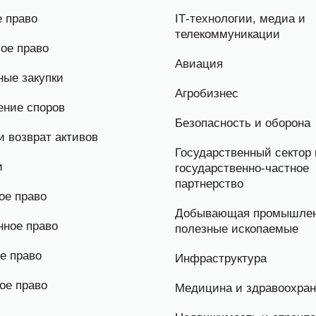
 право
IТ-технологии, медиа и
телекоммуникации
ое право
Авиация
ые закупки
Агробизнес
ение споров
Безопасность и оборона
и возврат активов
Государственный сектор 
и
государственно-частное
партнерство
ое право
Добывающая промышлен
нное право
полезные ископаемые
е право
Инфраструктура
ое право
Медицина и здравоохра