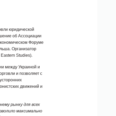
говли юридической
шение об Ассоциации
 Экономическом Форуме
ольша. Организатор
Eastern Studies).
ии между Украиной и
рговли и позволяет с
вусторонних
онистских движений и
нему рынку для всех
озволило максимально