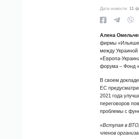
Дата новости:
11 
Алена Омельче
фирмы «Ильяшев
между Украиной 
«Европа-Украина
форума – Фонд «И
В своем докладе
ЕС предусматрив
2021 года улучш
переговоров пов
проблемы с функ
«Вступая в ВТО
членов организа