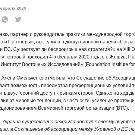
февраля 2020
нко
, партнер и руководитель практики международной тор
 и Партнеры», выступила в дискуссионной панели «Согла
и ЕС. Существует ли беспроигрышная стратегия?» на ХIII
», который проходил 4-5 февраля 2020 года в г. Жешув, П
нститут Восточных Исследований» (Foundation Institute for 
 Алена Омельченко отметила, что Соглашение об Ассоциац
ает возможность пересмотра преференционных условий то
ить двусторонний доступ к рынкам сторон. Однако на ход д
лияют мировые тенденции, в частности, усиление протекци
ционированием Всемирной торговой организации (ВТО).
, Украина существенно открыла доступ к своему внутрен
ции, а Соглашение об ассоциации между Украиной и ЕС п