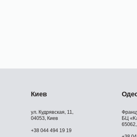
Киев
Оде
ул. Кудрявская, 11,
Францу
04053, Киев
БЦ «Ka
65062,
+38 044 494 19 19
+38 04