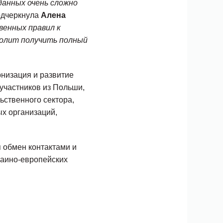
анных очень сложно
одчеркнула
Алена
венных правил к
волит получить полный
низация и развитие
участников из Польши,
ьственного сектора,
ых организаций,
 обмен контактами и
раино-европейских