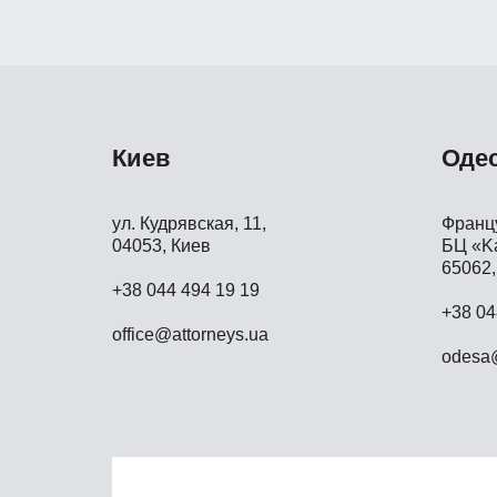
Киев
Оде
ул. Кудрявская, 11,
Францу
04053, Киев
БЦ «Ka
65062,
+38 044 494 19 19
+38 04
office@attorneys.ua
odesa@