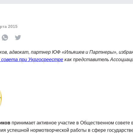
рта 2015
ков, адвокат,
партнер ЮФ «Ильяшев и Партнеры»
, избра
совета при Укргосреестре
как представитель Ассоциац
иков
принимает активное участие в Общественном совете в
ия успешной нормотворческой работы в сфере государстве