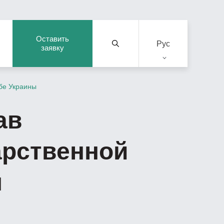
Оставить
Рус
заявку
бе Украины
ав
арственной
ы