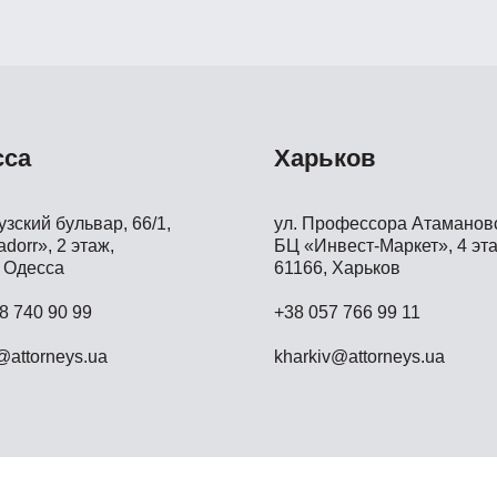
сса
Харьков
зский бульвар, 66/1,
ул. Профессора Атамановс
dorr», 2 этаж,
БЦ «Инвест-Маркет», 4 эта
 Одесса
61166, Харьков
8 740 90 99
+38 057 766 99 11
attorneys.ua
kharkiv@attorneys.ua