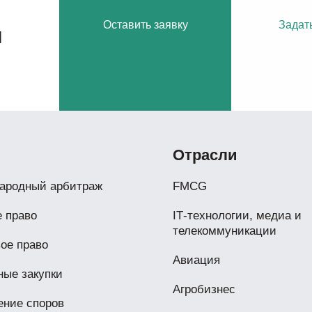
Оставить заявку
Задат
м
Отрасли
ародный арбитраж
FMCG
 право
IТ-технологии, медиа и
телекоммуникации
ое право
Авиация
ые закупки
Агробизнес
ение споров