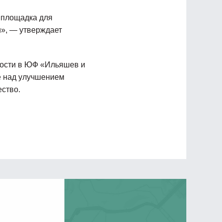
 площадка для
и», — утверждает
мости в ЮФ «Ильяшев и
е над улучшением
ство.