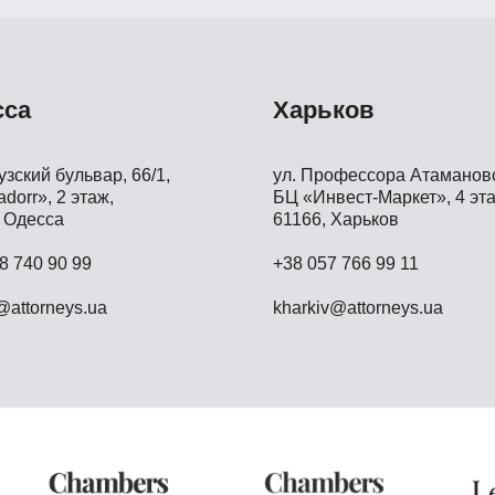
сса
Харьков
зский бульвар, 66/1,
ул. Профессора Атамановс
dorr», 2 этаж,
БЦ «Инвест-Маркет», 4 эта
 Одесса
61166, Харьков
8 740 90 99
+38 057 766 99 11
attorneys.ua
kharkiv@attorneys.ua