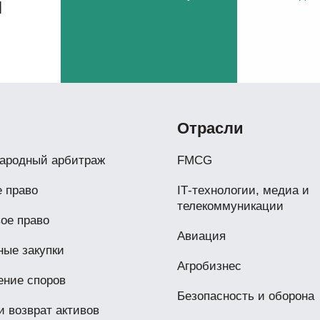
м
Отрасли
ародный арбитраж
FMCG
 право
IТ-технологии, медиа и
телекоммуникации
ое право
Авиация
ые закупки
Агробизнес
ение споров
Безопасность и оборона
и возврат активов