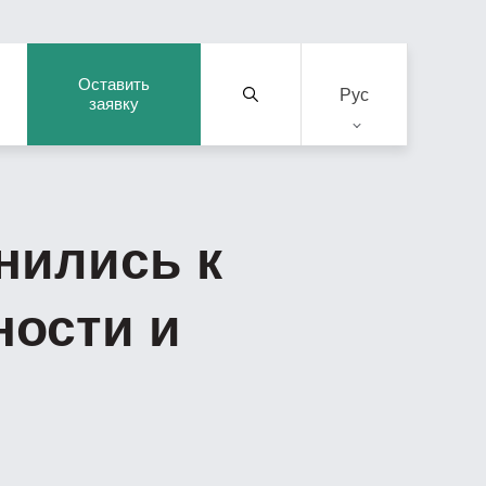
Оставить
Рус
заявку
нились к
ности и