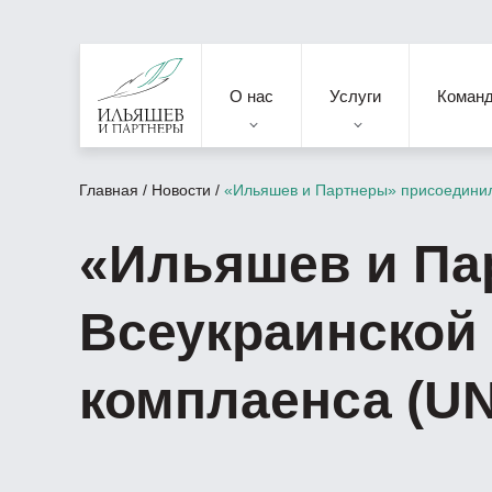
О нас
Услуги
Коман
Главная
/
Новости
/
«Ильяшев и Партнеры» присоединили
«Ильяшев и Па
Всеукраинской 
комплаенса (UN